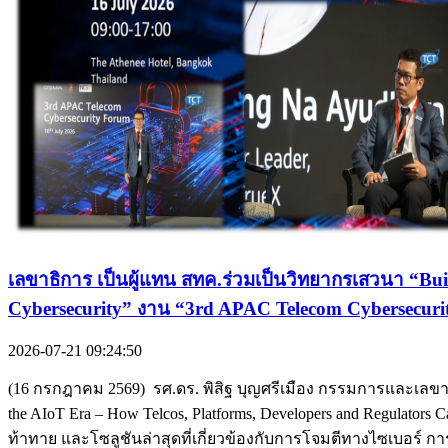
เลขาธิการ เป็นผู้แทน สทค.ร่วมเป็นวิทยากรเสวนา “Buil
Cybersecurity” งาน “3rd APAC Telecom Cybersecuri
2026-07-21 09:24:50
(16 กรกฎาคม 2569) รศ.ดร. พิสิฐ บุญศรีเมือง กรรมการและเลข
the AIoT Era – How Telcos, Platforms, Developers and Regulators 
ท้าทาย และโซลูชันล่าสุดที่เกี่ยวข้องกับการโจมตีทางไซเบอร