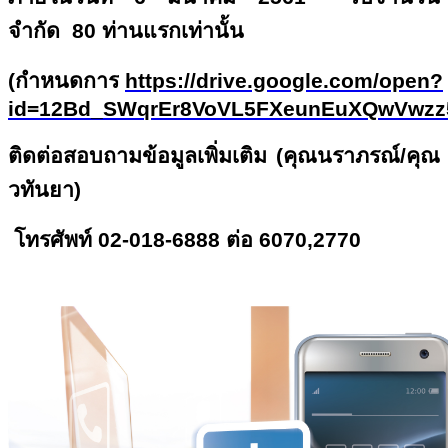
จำกัด 80 ท่านแรกเท่านั้น
(กำหนดการ
https://drive.google.com/open?
id=12Bd_SWqrEr8VoVL5FXeunEuXQwVwzz
ติดต่อสอบถามข้อมูลเพิ่มเติม
(คุณนราภรณ์/คุณ
วทันยา)
โทรศัพท์ 02-018-6888 ต่อ 6070,2770