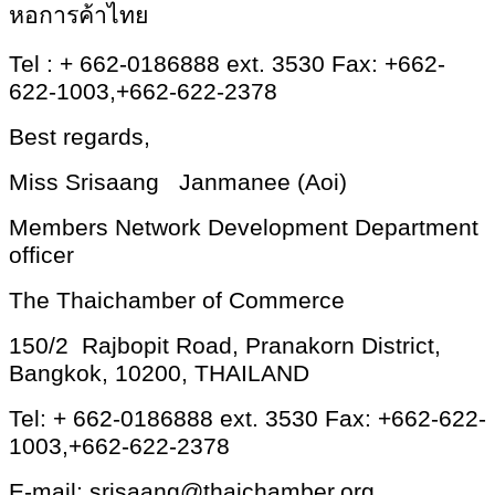
​หอการค้าไทย
Tel : + 662-0186888 ext. 3530 Fax: +662-
622-1003,+662-622-2378
Best regards,
Miss Srisaang Janmanee (Aoi)
Members Network Development Department
officer
The Thaichamber of Commerce
150/2
Rajbopit Road, Pranakorn District,
Bangkok, 10200, THAILAND
Tel: + 662-0186888 ext. 3530 Fax: +662-622-
1003,+662-622-2378
E-mail:
srisaang@thaichamber.org