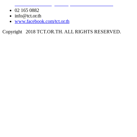
สามเสนใน เขตพญาไท กรุงเทพมหานคร 10400
02 165 0882
info@tct.or.th
www.facebook.com/tct.or.th
Copyright
2018 TCT.OR.TH. ALL RIGHTS RESERVED.