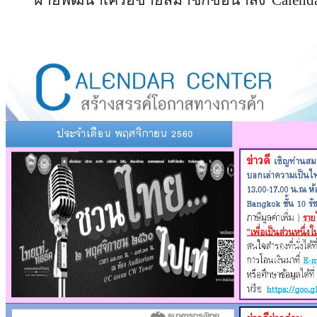
ฝ่ายพัฒนาเครือข่ายสมาชิกขอนำส่
ง"Calend