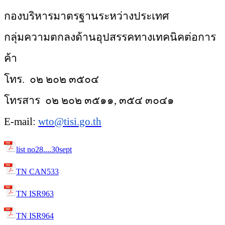
กองบริหารมาตรฐานระหว่างประเทศ
กลุ่มความตกลงด้านอุปสรรคทางเทค
นิคต่อการ
ค้า
โทร.
๐๒ ๒๐๒ ๓๕๐๔
โทรสาร
๐๒ ๒๐๒ ๓๕๑๑, ๓๕๔ ๓๐๔๑
E-mail:
wto@tisi.go.th
list no28....30sept
TN CAN533
TN ISR963
TN ISR964