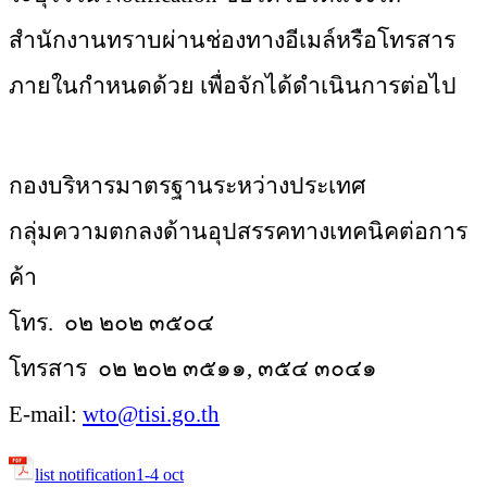
สำนักงานทราบผ่านช่องทางอีเมล์หรือโทรสาร
ภายในกำหนดด้วย เพื่อจักได้ดำเนินการต่อไป
กองบริหารมาตรฐานระหว่างประเทศ
กลุ่มความตกลงด้านอุปสรรคทางเทคนิคต่อการ
ค้า
โทร.
๐๒ ๒๐๒ ๓๕๐๔
โทรสาร
๐๒ ๒๐๒ ๓๕๑๑, ๓๕๔ ๓๐๔๑
E-mail:
wto@tisi.go.th
list notification1-4 oct