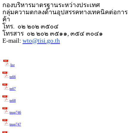
กองบริหารมาตรฐานระหว่างประเทศ
กลุ่มความตกลงด้านอุปสรรคทางเทค
นิคต่อการ
ค้า
โทร.
๐๒ ๒๐๒ ๓๕๐๔
โทรสาร
๐๒ ๒๐๒ ๓๕๑๑, ๓๕๔ ๓๐๔๑
E-mail:
wto@tisi.go.th
list
tn66
tn67
tn68
tnug746
tnug747