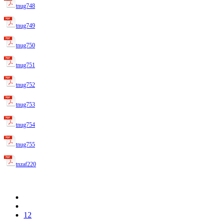
tnug748
tnug749
tnug750
tnug751
tnug752
tnug753
tnug754
tnug755
tnzaf220
12