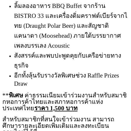
ลิ้มลองอาหาร
BBQ Buffet จากร้าน
BISTRO 33 และเครื่องดิ่มคราฟต์เบียร์จากไ
ทย (Draught Polar Beer) และสัญชาติ
แคนาดา (Moosehead) ภายใต้บรรยากาศ
เพลงบรรเลง Acoustic
สังสรรค์และพบปะพูดคุยกับเครือข่
ายทาง
ธุรกิจ
อีกทั้งลุ้นรับรางวัลพิเศษช่วง
Raffle Prizes
Draw
**
พิเศษ
ค่าธรรมเนียมเข้าร่วมงานสำหรับส
มาชิ
กหอการค้าไทยและสภาหอการค้
าแห่ง
ประเทศไทย
ราคา
1,500 บาท
สำหรับสมาชิกที่สนใจเข้าร่วมงาน สามารถ
ศึกษารายละเอียดเพิ่มเติม
และลงทะเบียน