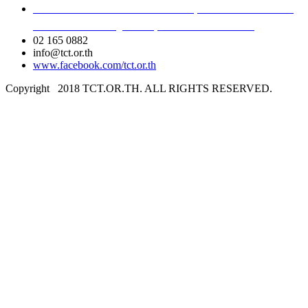
เลขที่ 40/54 ซอยอินทามระ 8 ถนนสุทธิสารวินิจฉัย แขวง
สามเสนใน เขตพญาไท กรุงเทพมหานคร 10400
02 165 0882
info@tct.or.th
www.facebook.com/tct.or.th
Copyright
2018 TCT.OR.TH. ALL RIGHTS RESERVED.