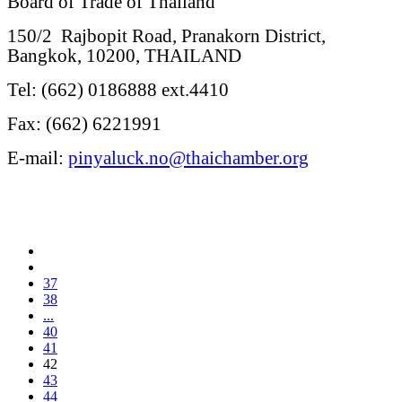
Board of Trade of Thailand
150/2 Rajbopit Road, Pranakorn District,
Bangkok, 10200, THAILAND
Tel: (662) 0186888 ext.4410
Fax: (662) 6221991
E-mail:
pinyaluck.no@thaichamber.org
37
38
...
40
41
42
43
44