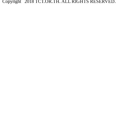
Copyright
2018 TCT.OR.TH. ALL RIGHTS RESERVED.