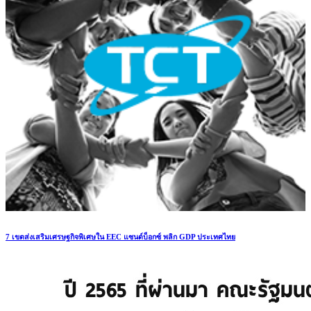
7 เขตส่งเสริมเศรษฐกิจพิเศษใน EEC แซนด์บ็อกซ์ พลิก GDP ประเทศไทย