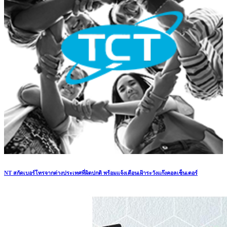
NT สกัดเบอร์โทรจากต่างประเทศที่ผิดปกติ พร้อมแจ้งเตือนเฝ้าระวังแก๊งคอลเซ็นเตอร์